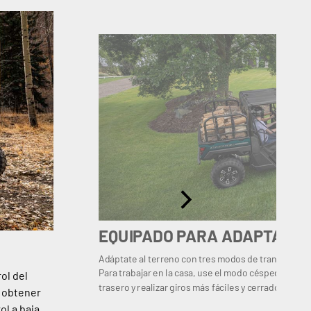
EQUIPADO PARA ADAPTARS
Adáptate al terreno con tres modos de transmisió
Para trabajar en la casa, use el modo césped VersaT
ol del
trasero y realizar giros más fáciles y cerrados que n
a obtener
ol a baja