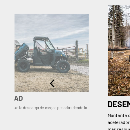
CILIDAD
DESEM
as hace que la descarga de cargas pesadas desde la
Mantente có
acelerador
más respues