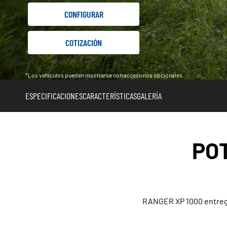
CONFIGURAR
COTIZACIÓN
*Los vehículos pueden mostrarse con accesorios opcionales.
ESPECIFICACIONES
CARACTERÍSTICAS
GALERÍA
PO
RANGER XP 1000 entrega