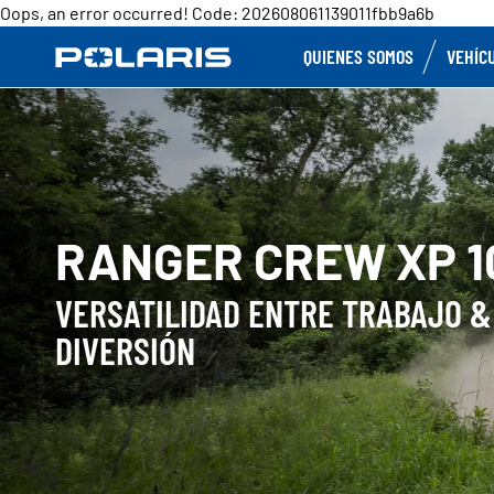
Oops, an error occurred! Code: 202608061139011fbb9a6b
QUIENES SOMOS
VEHÍC
RANGER CREW XP 1
VERSATILIDAD ENTRE TRABAJO &
DIVERSIÓN