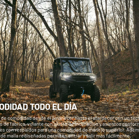
ODIDAD TODO EL DÍA
a de comodidad desde el amanecer hasta el atardecer con un tec
o de fábrica, volante con ajuste de inclinación y asientos conto
les con respaldos para una comodidad de manejo superior. Ademá
de malla rediseñadas permiten entrar y salir más fácilmente.