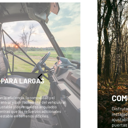
 PARA LARGAS
COM
 la eficiencia, la comodidad y el
ntrar y salir fácilmente del vehículo al
ajustable y los respaldos angulados
Disfrut
ntras que los refuerzos adicionales
instalad
stable en terrenos difíciles.
ajustab
puertas 